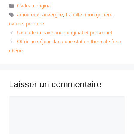
Catégories
Cadeau original
Étiquettes
amoureux
,
auvergne
,
Famille
,
montgolfière
,
nature
,
peinture
Un cadeau naissance original et personnel
Offrir un séjour dans une station thermale à sa
chérie
Laisser un commentaire
Commentaire