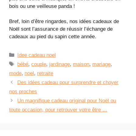
bois ou une veilleuse panda !
Bref, loin d’être ringardes, nos idées cadeaux de
Noël sont l’assurance de réussir l’échange de
cadeaux au pied du sapin cette année.
Catégories
Idee cadeau noel
Étiquettes
bébé
,
couple
,
jardinage
,
maison
,
mariage
,
mode
,
noel
,
retraite
Des idées cadeau pour surprendre et choyer
nos proches
Un magnifique cadeau original pour Noël ou
toute occasion, pour retrouver votre être …