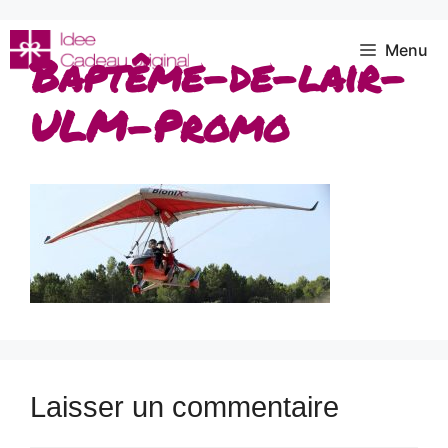
Aller
au
Menu
Baptême-de-lair-
contenu
ULM-Promo
Laisser un commentaire