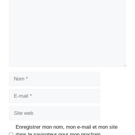
Commentaire
Nom
E-
mail
Site
web
Enregistrer mon nom, mon e-mail et mon site
dans le navigateur pour mon prochain