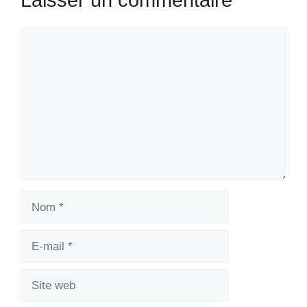
Laisser un commentaire
Commentaire
Nom
E-
mail
Site
web