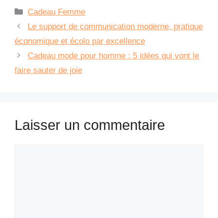
Catégories
Cadeau Femme
Le support de communication moderne, pratique
économique et écolo par excellence
Cadeau mode pour homme : 5 idées qui vont le
faire sauter de joie
Laisser un commentaire
Commentaire