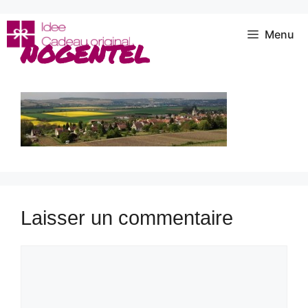
Aller
au
Menu
nogentel
contenu
Laisser un commentaire
Commentaire