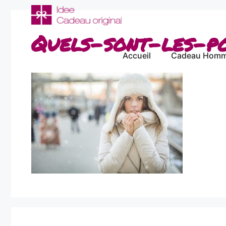
Aller
au
contenu
Quels-sont-les-po
Accueil
Cadeau Hom