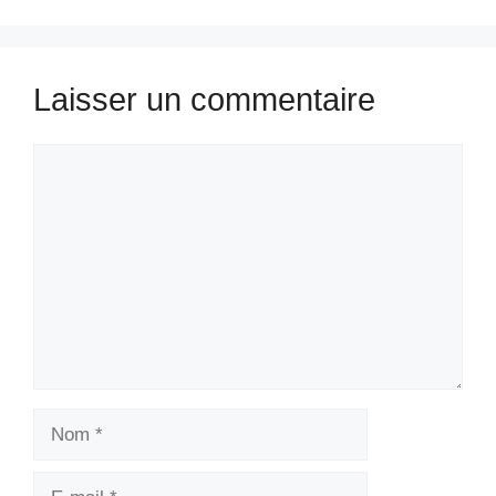
Laisser un commentaire
Commentaire
Nom
E-