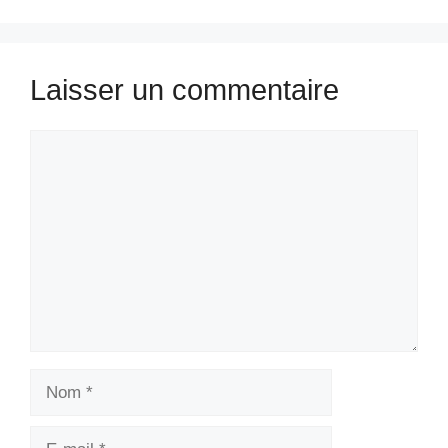
Laisser un commentaire
Commentaire
Nom
E-