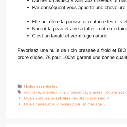
Donner un aspect vivant aux cheveux ternes
Par conséquent vous apporte une chevelure 
Elle accélère la pousse et renforce les cils e
Nourrit la peau et aide à lutter contre certai
C’est un laxatif et vermifuge naturel
Favorisez une huile de ricin pressée à froid et BI
ordre d’idée, 7€ pour 100ml garanti une bonne qualité 
Catégories
Huiles essentielles
Étiquettes
capillaire
,
cheveux
,
cils
,
croissance
,
graines
,
propriété
,
ri
Quels sont les possibilités des stations météo ?
Quels cadeaux aux invités pour un mariage ?