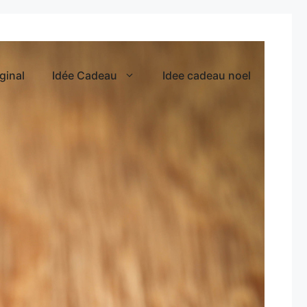
ginal
Idée Cadeau
Idee cadeau noel