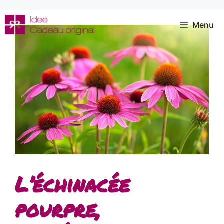
Aller
au
Menu
contenu
L’échinacée
pourpre,