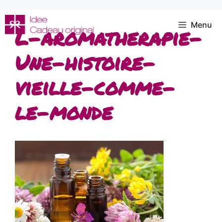
Aller
au
Menu
L-aromatherapie-
contenu
Une-histoire-
vieille-comme-
le-monde