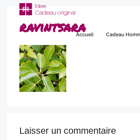
Aller
au
contenu
ravintsara
Accueil
Cadeau Hom
Laisser un commentaire