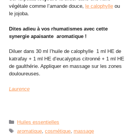
végétale comme l’amande douce,
le calophylle
ou
le jojoba.
Dites adieu à vos rhumatismes avec cette
synergie apaisante aromatique !
Diluer dans 30 ml l’huile de calophylle 1 ml HE de
katrafay + 1 ml HE d’eucalyptus citronné + 1 ml HE
de gaulthérie. Appliquer en massage sur les zones
douloureuses.
Laurence
Catégories
Huiles essentielles
Étiquettes
aromatique
,
cosmétique
,
massage