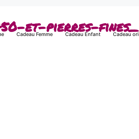
50-et-pierres-fines_
me
Cadeau Femme
Cadeau Enfant
Cadeau ori