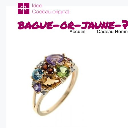
Aller
au
contenu
bague-or-jaune-7
Accueil
Cadeau Hom