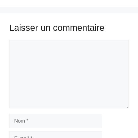
Laisser un commentaire
Commentaire
Nom
E-