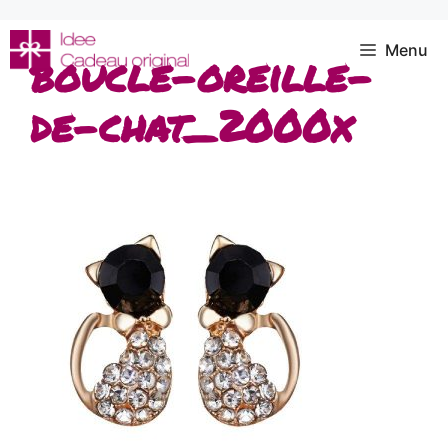
Aller
au
Menu
boucle-oreille-
contenu
de-chat_2000x