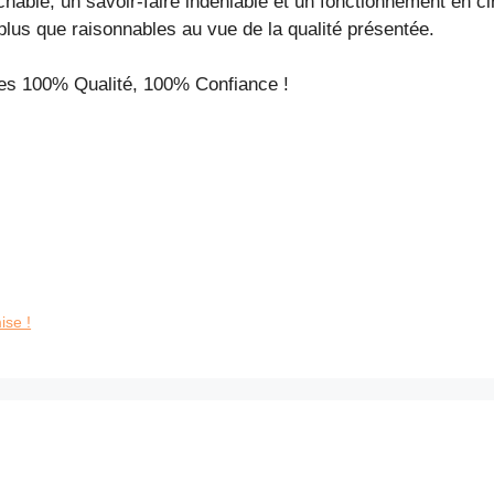
chable, un savoir-faire indéniable et un fonctionnement en ci
plus que raisonnables au vue de la qualité présentée.
les 100% Qualité, 100% Confiance !
ise !