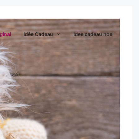
ginal
Idée Cadeau
Idee cadeau noel