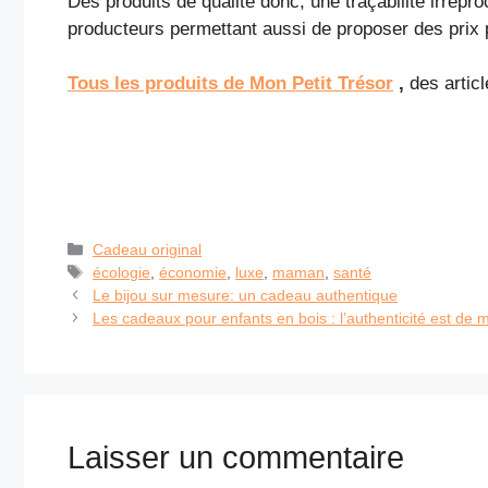
Des produits de qualité donc, une traçabilité irrépro
producteurs permettant aussi de proposer des prix 
Tous les produits de Mon Petit Trésor
,
des artic
Catégories
Cadeau original
Étiquettes
écologie
,
économie
,
luxe
,
maman
,
santé
Le bijou sur mesure: un cadeau authentique
Les cadeaux pour enfants en bois : l’authenticité est de m
Laisser un commentaire