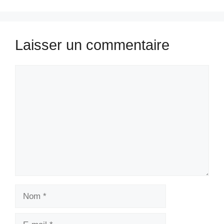
Laisser un commentaire
Commentaire
Nom
E-