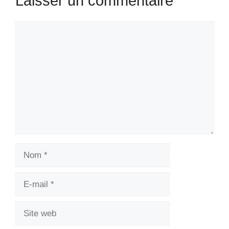
Laisser un commentaire
Commentaire
Nom
E-
mail
Site
web