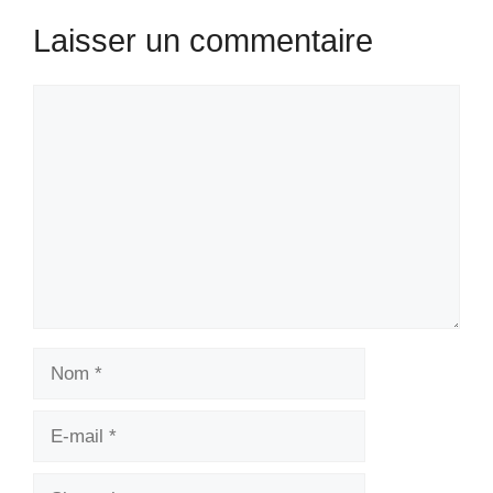
Laisser un commentaire
Commentaire
Nom
E-
mail
Site