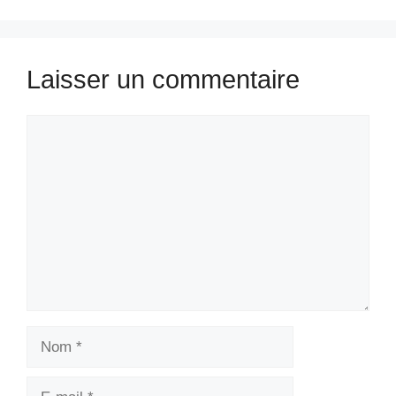
Laisser un commentaire
Commentaire
Nom
E-