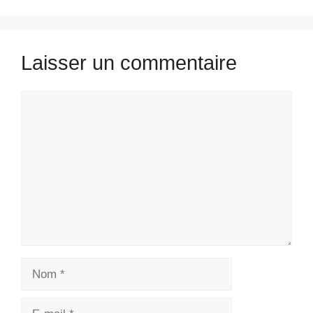
Laisser un commentaire
Commentaire
Nom
E-